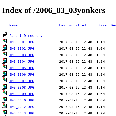
Index of /2006_03_03yonkers
Name
Last modified
Size
De
Parent Directory
IMG_0001.JPG
IMG_0002.JPG
IMG_0003.JPG
IMG_0004.JPG
IMG_0005.JPG
IMG_0006.JPG
IMG_0007.JPG
IMG_0008.JPG
IMG_0009.JPG
IMG_0010.JPG
IMG_0012.JPG
IMG_0013.JPG